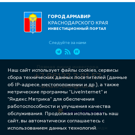
ГОРОД АРМАВИР
КРАСНОДАРСКОГО КРАЯ
ИНВЕСТИЦИОННЫЙ ПОРТАЛ
Следуйте за нами
Прямая линия инвестора
Наш сайт использует файлы cookies, сервисы
+7 86137 3 81 57
сбора технических данных посетителей (данные
об IP-адресе, местоположении и др.), а также
armavir_econ@mail.ru
метрические программы "LiveInternet" и
"Яндекс.Метрика" для обеспечения
работоспособности и улучшения качества
обслуживания. Продолжая использовать наш
сайт, вы автоматически соглашаетесь с
Разработка сайта – Интернет-Имидж
использованием данных технологий.