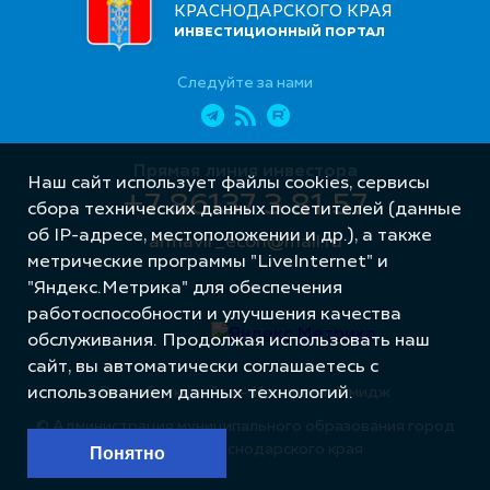
КРАСНОДАРСКОГО КРАЯ
ИНВЕСТИЦИОННЫЙ ПОРТАЛ
Следуйте за нами
Прямая линия инвестора
Наш сайт использует файлы cookies, сервисы
+7 86137 3 81 57
сбора технических данных посетителей (данные
об IP-адресе, местоположении и др.), а также
armavir_econ@mail.ru
метрические программы "LiveInternet" и
"Яндекс.Метрика" для обеспечения
работоспособности и улучшения качества
обслуживания. Продолжая использовать наш
сайт, вы автоматически соглашаетесь с
Разработка сайта – Интернет-Имидж
использованием данных технологий.
© Администрация муниципального образования город
Армавир Краснодарского края
Понятно