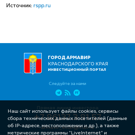
Источник:
rspp.ru
ГОРОД АРМАВИР
КРАСНОДАРСКОГО КРАЯ
ИНВЕСТИЦИОННЫЙ ПОРТАЛ
Следуйте за нами
Прямая линия инвестора
Наш сайт использует файлы cookies, сервисы
+7 86137 3 81 57
сбора технических данных посетителей (данные
об IP-адресе, местоположении и др.), а также
armavir_econ@mail.ru
метрические программы "LiveInternet" и