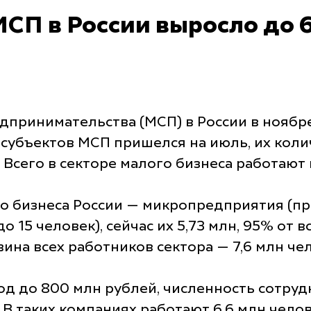
СП в России выросло до 
дпринимательства (МСП) в России в ноябре
субъектов МСП пришелся на июль, их колич
. Всего в секторе малого бизнеса работают 
го бизнеса России — микропредприятия (п
 15 человек), сейчас их 5,73 млн, 95% от в
на всех работников сектора — 7,6 млн чело
д до 800 млн рублей, численность сотрудн
к. В таких компаниях работают 6,6 млн чело