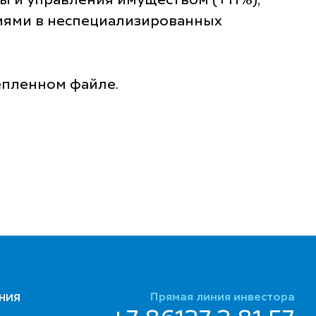
ы и управления имуществом (+11%),
иями в неспециализированных
епленном файле.
Прямая линия инвестора
НИЯ