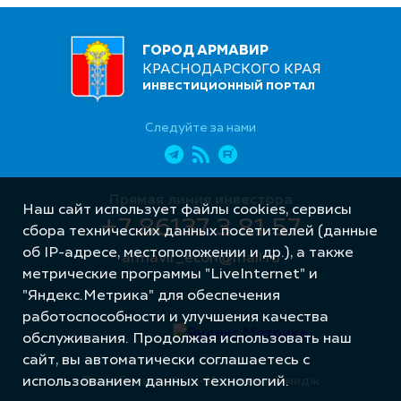
ГОРОД АРМАВИР
КРАСНОДАРСКОГО КРАЯ
ИНВЕСТИЦИОННЫЙ ПОРТАЛ
Следуйте за нами
Прямая линия инвестора
Наш сайт использует файлы cookies, сервисы
+7 86137 3 81 57
сбора технических данных посетителей (данные
об IP-адресе, местоположении и др.), а также
armavir_econ@mail.ru
метрические программы "LiveInternet" и
"Яндекс.Метрика" для обеспечения
работоспособности и улучшения качества
обслуживания. Продолжая использовать наш
сайт, вы автоматически соглашаетесь с
Разработка сайта – Интернет-Имидж
использованием данных технологий.