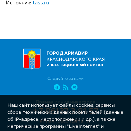
Источник:
tass.ru
ГОРОД АРМАВИР
КРАСНОДАРСКОГО КРАЯ
ИНВЕСТИЦИОННЫЙ ПОРТАЛ
Следуйте за нами
Прямая линия инвестора
Наш сайт использует файлы cookies, сервисы
+7 86137 3 81 57
сбора технических данных посетителей (данные
об IP-адресе, местоположении и др.), а также
armavir_econ@mail.ru
метрические программы "LiveInternet" и