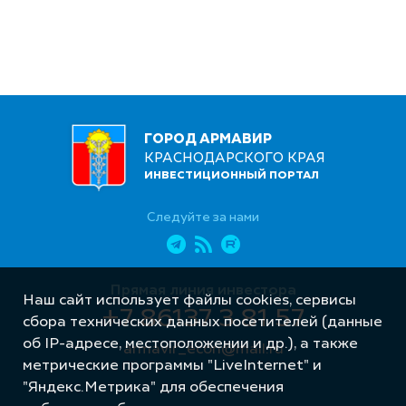
ГОРОД АРМАВИР
КРАСНОДАРСКОГО КРАЯ
ИНВЕСТИЦИОННЫЙ ПОРТАЛ
Следуйте за нами
Прямая линия инвестора
Наш сайт использует файлы cookies, сервисы
+7 86137 3 81 57
сбора технических данных посетителей (данные
об IP-адресе, местоположении и др.), а также
armavir_econ@mail.ru
метрические программы "LiveInternet" и
"Яндекс.Метрика" для обеспечения