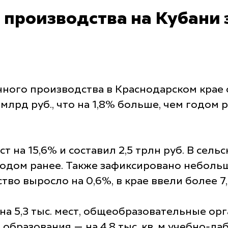
производства на Кубани з
ного производства в Краснодарском крае с
 млрд руб., что на 1,8% больше, чем годом 
 на 15,6% и составил 2,5 трлн руб. В сел
м годом ранее. Также зафиксировано небол
во выросло на 0,6%, в крае ввели более 7,
 5,3 тыс. мест, общеобразовательные орган
бразования — на 4,8 тыс. кв. м учебно-ла