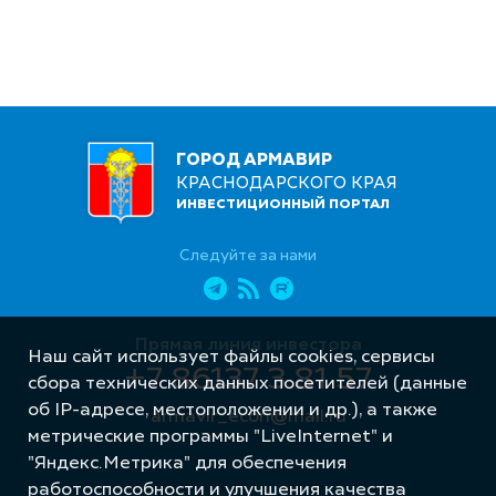
ГОРОД АРМАВИР
КРАСНОДАРСКОГО КРАЯ
ИНВЕСТИЦИОННЫЙ ПОРТАЛ
Следуйте за нами
Прямая линия инвестора
Наш сайт использует файлы cookies, сервисы
+7 86137 3 81 57
сбора технических данных посетителей (данные
об IP-адресе, местоположении и др.), а также
armavir_econ@mail.ru
метрические программы "LiveInternet" и
"Яндекс.Метрика" для обеспечения
работоспособности и улучшения качества