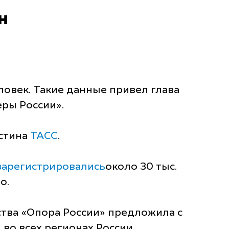
н
ловек. Такие данные привел глава
ры России».
стина
ТАСС
.
 зарегистрировались
около 30 тыс.
о.
тва «Опора России» предложила с
во всех регионах России.