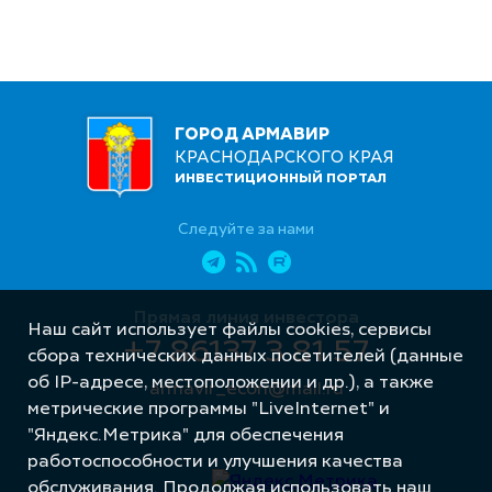
ГОРОД АРМАВИР
КРАСНОДАРСКОГО КРАЯ
ИНВЕСТИЦИОННЫЙ ПОРТАЛ
Следуйте за нами
Прямая линия инвестора
Наш сайт использует файлы cookies, сервисы
+7 86137 3 81 57
сбора технических данных посетителей (данные
об IP-адресе, местоположении и др.), а также
armavir_econ@mail.ru
метрические программы "LiveInternet" и
"Яндекс.Метрика" для обеспечения
работоспособности и улучшения качества
обслуживания. Продолжая использовать наш