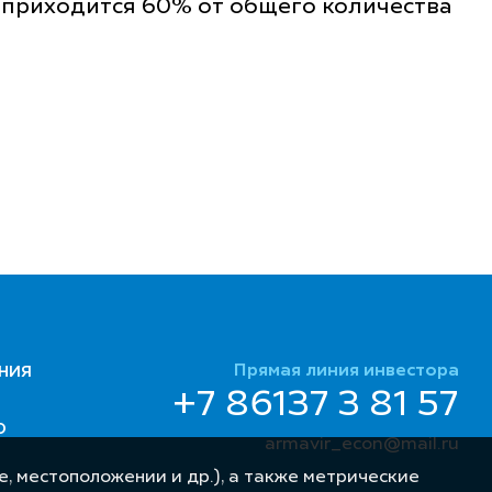
х приходится 60% от общего количества
Прямая линия инвестора
НИЯ
+7 86137 3 81 57
Ю
armavir_econ@mail.ru
, местоположении и др.), а также метрические