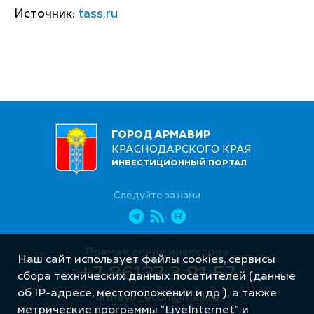
Источник:
tass.ru
ГОРОД АРМАВИР
КРАСНОДАРСКОГО КРАЯ
ИНВЕСТИЦИОННЫЙ ПОРТАЛ
Следуйте за нами
Прямая линия инвестора
Наш сайт использует файлы cookies, сервисы
+7 86137 3 81 57
сбора технических данных посетителей (данные
об IP-адресе, местоположении и др.), а также
armavir_econ@mail.ru
метрические программы "LiveInternet" и