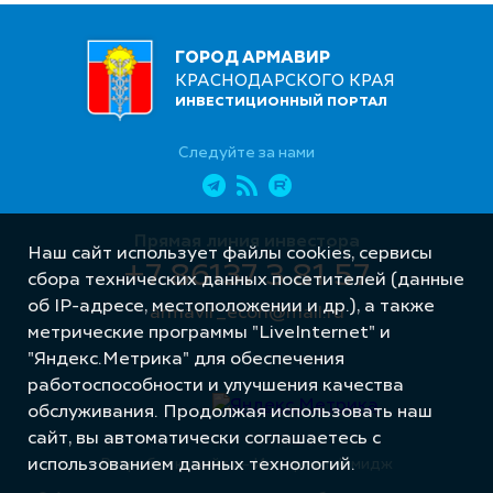
ГОРОД АРМАВИР
КРАСНОДАРСКОГО КРАЯ
ИНВЕСТИЦИОННЫЙ ПОРТАЛ
Следуйте за нами
Прямая линия инвестора
Наш сайт использует файлы cookies, сервисы
+7 86137 3 81 57
сбора технических данных посетителей (данные
об IP-адресе, местоположении и др.), а также
armavir_econ@mail.ru
метрические программы "LiveInternet" и
"Яндекс.Метрика" для обеспечения
работоспособности и улучшения качества
обслуживания. Продолжая использовать наш
сайт, вы автоматически соглашаетесь с
Разработка сайта – Интернет-Имидж
использованием данных технологий.