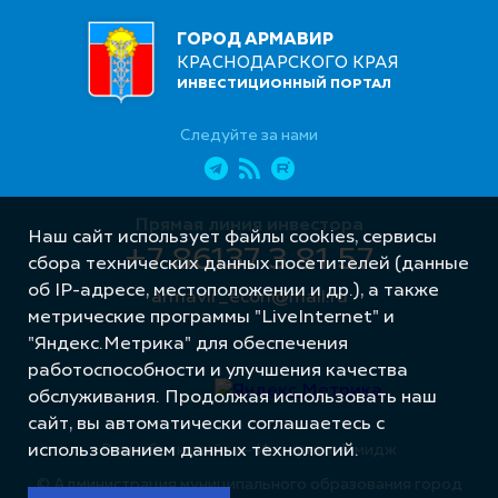
ГОРОД АРМАВИР
КРАСНОДАРСКОГО КРАЯ
ИНВЕСТИЦИОННЫЙ ПОРТАЛ
Следуйте за нами
Прямая линия инвестора
Наш сайт использует файлы cookies, сервисы
+7 86137 3 81 57
сбора технических данных посетителей (данные
об IP-адресе, местоположении и др.), а также
armavir_econ@mail.ru
метрические программы "LiveInternet" и
"Яндекс.Метрика" для обеспечения
работоспособности и улучшения качества
обслуживания. Продолжая использовать наш
сайт, вы автоматически соглашаетесь с
Разработка сайта – Интернет-Имидж
использованием данных технологий.
© Администрация муниципального образования город