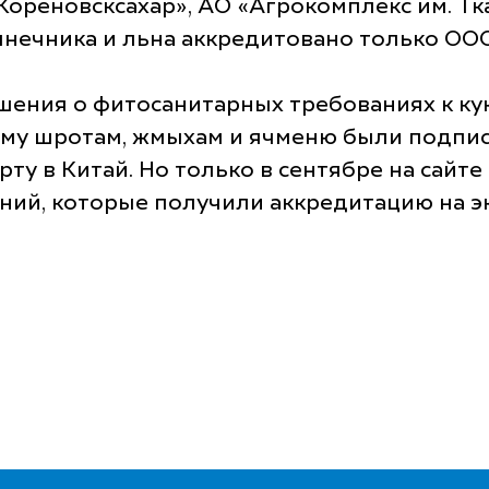
«Кореновсксахар», АО «Агрокомплекс им. Т
солнечника и льна аккредитовано только О
ения о фитосанитарных требованиях к кукур
ому шротам, жмыхам и ячменю были подписа
ту в Китай. Но только в сентябре на сайт
ний, которые получили аккредитацию на 