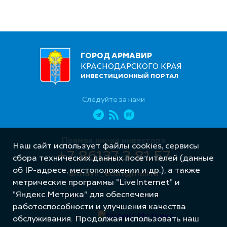
ГОРОД АРМАВИР
КРАСНОДАРСКОГО КРАЯ
ИНВЕСТИЦИОННЫЙ ПОРТАЛ
Следуйте за нами
Прямая линия инвестора
Наш сайт использует файлы cookies, сервисы
+7 86137 3 81 57
сбора технических данных посетителей (данные
об IP-адресе, местоположении и др.), а также
armavir_econ@mail.ru
метрические программы "LiveInternet" и
"Яндекс.Метрика" для обеспечения
работоспособности и улучшения качества
обслуживания. Продолжая использовать наш