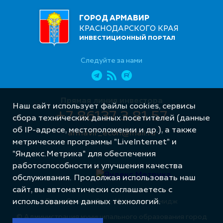
ГОРОД АРМАВИР
КРАСНОДАРСКОГО КРАЯ
ИНВЕСТИЦИОННЫЙ ПОРТАЛ
Следуйте за нами
Прямая линия инвестора
Наш сайт использует файлы cookies, сервисы
+7 86137 3 81 57
сбора технических данных посетителей (данные
об IP-адресе, местоположении и др.), а также
armavir_econ@mail.ru
метрические программы "LiveInternet" и
"Яндекс.Метрика" для обеспечения
работоспособности и улучшения качества
обслуживания. Продолжая использовать наш
сайт, вы автоматически соглашаетесь с
использованием данных технологий.
Разработка сайта – Интернет-Имидж
© Администрация муниципального образования город