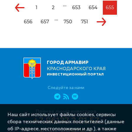
...
1
2
653
654
655
...
656
657
750
751
ГОРОД АРМАВИР
КРАСНОДАРСКОГО КРАЯ
ИНВЕСТИЦИОННЫЙ ПОРТАЛ
Следуйте за нами
Прямая линия инвестора
Наш сайт использует файлы cookies, сервисы
+7 86137 3 81 57
сбора технических данных посетителей (данные
об IP-адресе, местоположении и др.), а также
armavir_econ@mail.ru