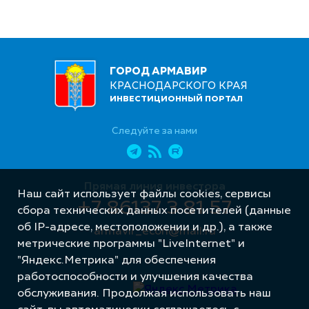
ГОРОД АРМАВИР
КРАСНОДАРСКОГО КРАЯ
ИНВЕСТИЦИОННЫЙ ПОРТАЛ
Следуйте за нами
Прямая линия инвестора
Наш сайт использует файлы cookies, сервисы
+7 86137 3 81 57
сбора технических данных посетителей (данные
об IP-адресе, местоположении и др.), а также
armavir_econ@mail.ru
метрические программы "LiveInternet" и
"Яндекс.Метрика" для обеспечения
работоспособности и улучшения качества
обслуживания. Продолжая использовать наш