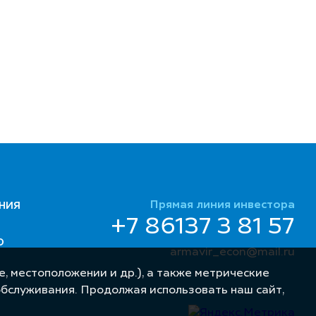
Прямая линия инвестора
НИЯ
+7 86137 3 81 57
Ю
armavir_econ@mail.ru
, местоположении и др.), а также метрические
обслуживания. Продолжая использовать наш сайт,