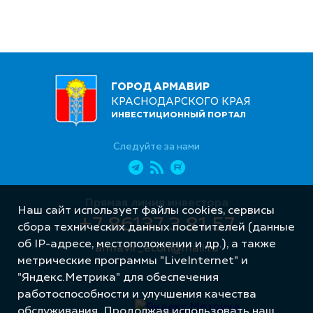
ГОРОД АРМАВИР
КРАСНОДАРСКОГО КРАЯ
ИНВЕСТИЦИОННЫЙ ПОРТАЛ
Следуйте за нами
Прямая линия инвестора
Наш сайт использует файлы cookies, сервисы
+7 86137 3 81 57
сбора технических данных посетителей (данные
об IP-адресе, местоположении и др.), а также
armavir_econ@mail.ru
метрические программы "LiveInternet" и
"Яндекс.Метрика" для обеспечения
работоспособности и улучшения качества
обслуживания. Продолжая использовать наш