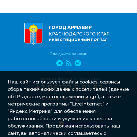
ГОРОД АРМАВИР
КРАСНОДАРСКОГО КРАЯ
ИНВЕСТИЦИОННЫЙ ПОРТАЛ
Следуйте за нами
Прямая линия инвестора
Наш сайт использует файлы cookies, сервисы
+7 86137 3 81 57
сбора технических данных посетителей (данные
об IP-адресе, местоположении и др.), а также
armavir_econ@mail.ru
метрические программы "LiveInternet" и
"Яндекс.Метрика" для обеспечения
работоспособности и улучшения качества
обслуживания. Продолжая использовать наш
сайт, вы автоматически соглашаетесь с