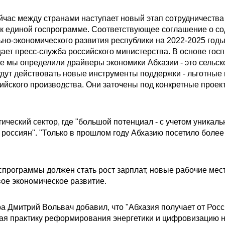
йчас между странами наступает новый этап сотрудничества 
 к единой госпрограмме. Соответствующее соглашение о со
но-экономического развития республики на 2022-2025 год
ает пресс-служба российского министерства. В основе гос
е мы определили драйверы экономики Абхазии - это сельско
будут действовать новые инструменты поддержки - льготные
сийского производства. Они заточены под конкретные проект
ический сектор, где "большой потенциал - с учетом уникал
россиян". "Только в прошлом году Абхазию посетило более 
спрограммы должен стать рост зарплат, новые рабочие мес
ое экономическое развитие.
а Дмитрий Вольвач добавил, что "Абхазия получает от Рос
чая практику реформирования энергетики и цифровизацию 