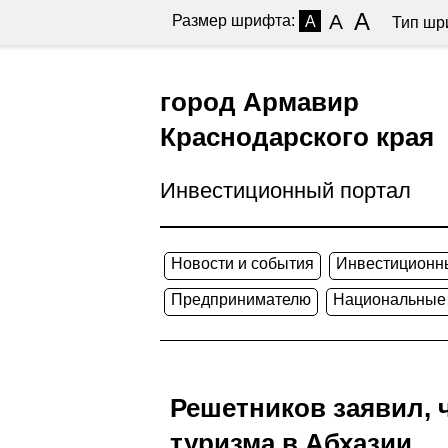
A
A
Размер шрифта:
A
Тип шр
город Армавир
Краснодарского края
Инвестиционный портал
Новости и события
Инвестиционн
Предпринимателю
Национальные
Решетников заявил, 
туризма в Абхазии