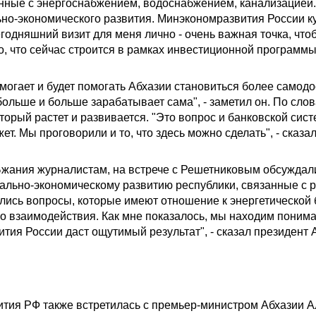
анные с энергоснабжением, водоснабжением, канализацией.
но-экономического развития. Минэкономразвития России к
егодняшний визит для меня лично - очень важная точка, что
, что сейчас строится в рамках инвестиционной программы"
омогает и будет помогать Абхазии становиться более самодо
больше и больше зарабатывает сама", - заметил он. По сло
торый растет и развивается. "Это вопрос и банковской сист
ет. Мы проговорили и то, что здесь можно сделать", - сказа
Бжания журналистам, на встрече с Решетниковым обсужда
ально-экономическому развитию республики, связанные с 
лись вопросы, которые имеют отношение к энергетической 
взаимодействия. Как мне показалось, мы находим понимани
тия России даст ощутимый результат", - сказал президент 
ития РФ также встретилась с премьер-министром Абхазии 