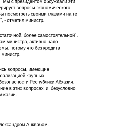
 "Мы с президентом обсуждали эти
урирует вопросы экономического
бы посмотреть своими глазами на те
, - отметил министр.
статочной, более самостоятельной".
вам министра, активно надо
емы, потому что без кредита
л министр.
лись вопросы, имеющие
реализацией крупных
безопасности Республики Абхазия,
е в этих вопросах, и, безусловно,
Абхазии.
Александром Анквабом.