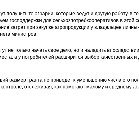
гут получить те аграрии, которые ведут и другую работу, в
бъем господдержки для сельхозпотребкооперативов в этой 
ние затрат при закупке агропродукции у владельцев личных 
инета министров.
гут не только начать свое дело, но и наладить впоследствии
еста, а у потребителей расширится выбор качественных и
ший размер гранта не приведет к уменьшению числа его по
 контроле, отслеживая, как помогают малому и среднему аг