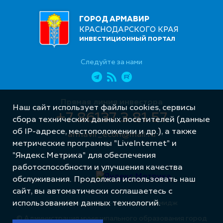
ГОРОД АРМАВИР
КРАСНОДАРСКОГО КРАЯ
ИНВЕСТИЦИОННЫЙ ПОРТАЛ
Следуйте за нами
Прямая линия инвестора
Наш сайт использует файлы cookies, сервисы
+7 86137 3 81 57
сбора технических данных посетителей (данные
об IP-адресе, местоположении и др.), а также
armavir_econ@mail.ru
метрические программы "LiveInternet" и
"Яндекс.Метрика" для обеспечения
работоспособности и улучшения качества
обслуживания. Продолжая использовать наш
сайт, вы автоматически соглашаетесь с
Разработка сайта – Интернет-Имидж
использованием данных технологий.
© Администрация муниципального образования город