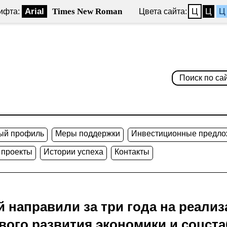
Arial
Times New Roman
Ц
Ц
Ц
ифта:
Цвета сайта:
ый профиль
Меры поддержки
Инвестиционные предло
 проекты
Истории успеха
Контакты
й направили за три года на реали
вого развития экономики и соцст