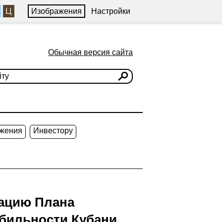
Ц
Изображения
Настройки
Обычная версия сайта
жения
Инвестору
зацию Плана
абильности Кубани