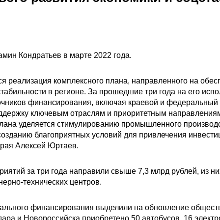
мин Кондратьев в марте 2022 года.
ся реализация комплексного плана, направленного на обес
табильности в регионе. За прошедшие три года на его исп
точников финансирования, включая краевой и федеральный
ддержку ключевым отраслям и приоритетным направлениям
лана уделяется стимулированию промышленного производс
созданию благоприятных условий для привлечения инвестиц
края Алексей Юртаев.
ятий за три года направили свыше 7,3 млрд рублей, из ни
ерно-технических центров.
рального финансирования выделили на обновление обществ
ара и Новороссийска приобретено 50 автобусов, 16 электр