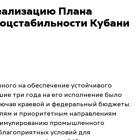
реализацию Плана
соцстабильности Кубани
нного на обеспечение устойчивого
шие три года на его исполнение было
ключая краевой и федеральный бюджеты.
слям и приоритетным направлениям
 стимулированию промышленного
 благоприятных условий для