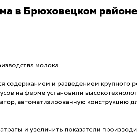
ма в Брюховецком районе
оизводства молока.
ся содержанием и разведением крупного р
пусов на ферме установили высокотехнол
изатор, автоматизированную конструкцию д
 затраты и увеличить показатели производ