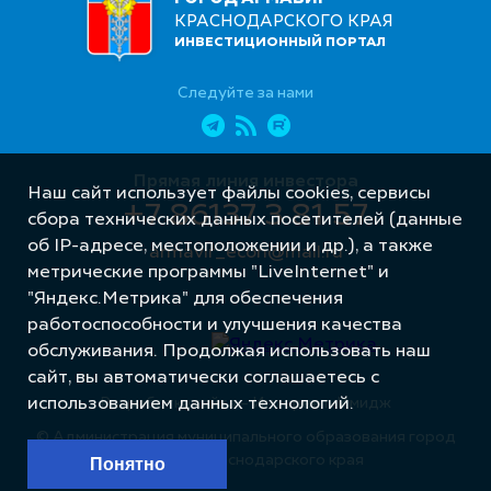
КРАСНОДАРСКОГО КРАЯ
ИНВЕСТИЦИОННЫЙ ПОРТАЛ
Следуйте за нами
Прямая линия инвестора
Наш сайт использует файлы cookies, сервисы
+7 86137 3 81 57
сбора технических данных посетителей (данные
об IP-адресе, местоположении и др.), а также
armavir_econ@mail.ru
метрические программы "LiveInternet" и
"Яндекс.Метрика" для обеспечения
работоспособности и улучшения качества
обслуживания. Продолжая использовать наш
сайт, вы автоматически соглашаетесь с
Разработка сайта – Интернет-Имидж
использованием данных технологий.
© Администрация муниципального образования город
Армавир Краснодарского края
Понятно