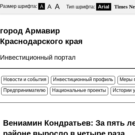
A
A
Размер шрифта:
A
Arial
Times N
Тип шрифта:
город Армавир
Краснодарского края
Инвестиционный портал
Новости и события
Инвестиционный профиль
Меры 
Предпринимателю
Национальные проекты
Истории 
Вениамин Кондратьев: За пять л
районе выросло в четыре раза