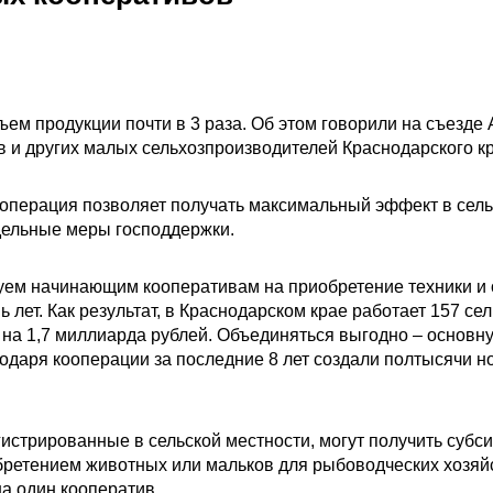
ъем продукции почти в 3 раза. Об этом говорили на съезде
в и других малых сельхозпроизводителей Краснодарского кр
кооперация позволяет получать максимальный эффект в сель
дельные меры господдержки.
руем начинающим кооперативам на приобретение техники и 
 лет. Как результат, в Краснодарском крае работает 157 с
 на 1,7 миллиарда рублей. Объединяться выгодно – основн
одаря кооперации за последние 8 лет создали полтысячи но
гистрированные в сельской местности, могут получить суб
обретением животных или мальков для рыбоводческих хозя
на один кооператив.