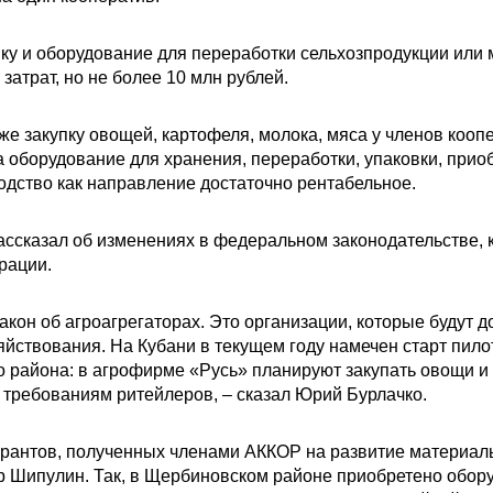
ику и оборудование для переработки сельхозпродукции или
атрат, но не более 10 млн рублей.
е закупку овощей, картофеля, молока, мяса у членов кооп
а оборудование для хранения, переработки, упаковки, приоб
одство как направление достаточно рентабельное.
ссказал об изменениях в федеральном законодательстве, 
рации.
акон об агроагрегаторах. Это организации, которые будут 
ствования. На Кубани в текущем году намечен старт пилот
о района: в агрофирме «Русь» планируют закупать овощи 
ю требованиям ритейлеров, – сказал Юрий Бурлачко.
рантов, полученных членами АККОР на развитие материаль
р Шипулин. Так, в Щербиновском районе приобретено обо