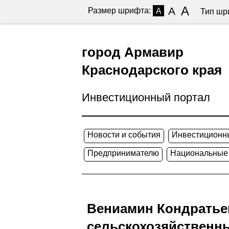
A
A
Размер шрифта:
A
Тип шр
город Армавир
Краснодарского края
Инвестиционный портал
Новости и события
Инвестиционн
Предпринимателю
Национальные
Вениамин Кондратьев
сельскохозяйственн