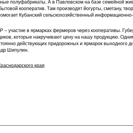
сные полуфабрикаты. А в Павловском на базе семейной ж
товой кооператив. Там производят йогурты, сметану, твор
омогает Кубанский сельскохозяйственный информационно-
 – участие в ярмарках фермеров через кооперативы. Губ
щиков, которые накручивают цену на нашу продукцию. Одни
стоянно действующих придорожных и ярмарок выходного дн
ндр Шипулин.
раснодарского края