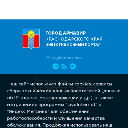
ГОРОД АРМАВИР
КРАСНОДАРСКОГО КРАЯ
ИНВЕСТИЦИОННЫЙ ПОРТАЛ
Следуйте за нами
Прямая линия инвестора
Наш сайт использует файлы cookies, сервисы
+7 86137 3 81 57
сбора технических данных посетителей (данные
об IP-адресе, местоположении и др.), а также
armavir_econ@mail.ru
метрические программы "LiveInternet" и
"Яндекс.Метрика" для обеспечения
работоспособности и улучшения качества
обслуживания. Продолжая использовать наш