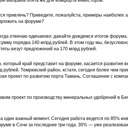
ции выбрана опять же для комфорта инвесторов.
тся привлечь? Приведите, пожалуйста, примеры наиболее 
едложить на форуме?
егда отвечаю одинаково: давайте дождемся итогов форума.
умму порядка 140 млрд рублей. В этом году мы, безусловно
теты везут предложений на 170 млрд рублей.
 который край представит на форуме, касается развития в
д рублей. Темрюкский район, кстати, сегодня более чем пр
края проект по развитию порта Тамань. Соглашение с комп
вим проект по производству минеральных удобрений в Бел
на один важный момент. Сегодня работа ведется по 85% ин
уме в Сочи за последние три года. 30% — уже реализован