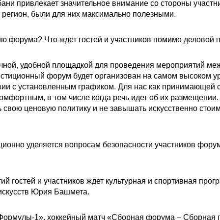
ни привлекает значительное внимание со стороны участник
 регион, были для них максимально полезными.
ию форума? Что ждет гостей и участников помимо деловой
чной, удобной площадкой для проведения мероприятий ме
естиционный форум будет организован на самом высоком уро
твии с установленным графиком. Для нас как принимающей
омфортным, в том числе когда речь идет об их размещении.
 свою ценовую политику и не завышать искусственно стои
ионно уделяется вопросам безопасности участников фору
й гостей и участников ждет культурная и спортивная прог
скусств Юрия Башмета.
 «Формулы-1», хоккейный матч «Сборная форума – Сборная 