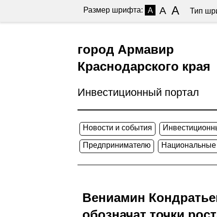
A
A
Размер шрифта:
A
Тип шр
город Армавир
Краснодарского края
Инвестиционный портал
Новости и события
Инвестиционн
Предпринимателю
Национальные
Вениамин Кондратье
обозначат точки рост