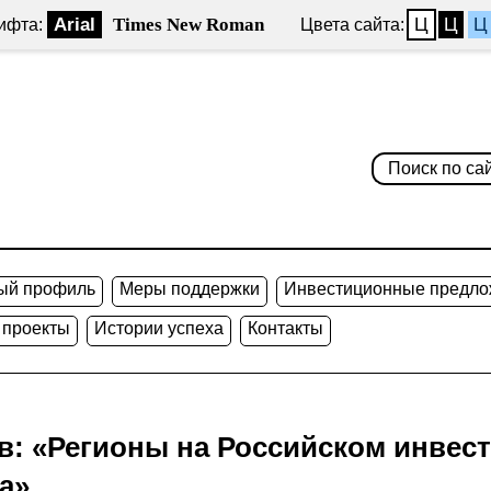
Arial
Times New Roman
Ц
Ц
Ц
ифта:
Цвета сайта:
ый профиль
Меры поддержки
Инвестиционные предло
 проекты
Истории успеха
Контакты
в: «Регионы на Российском инве
а»