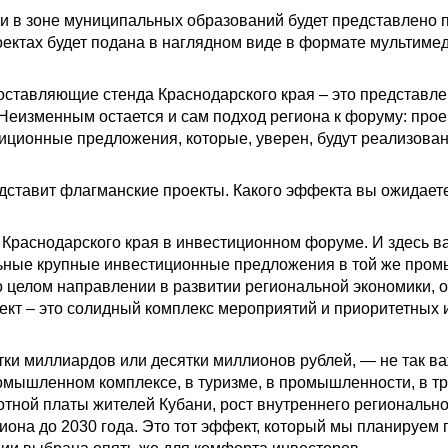
и в зоне муниципальных образований будет представлено 
ектах будет подана в наглядном виде в формате мультиме
составляющие стенда Краснодарского края – это представл
Неизменным остается и сам подход региона к форуму: прое
ционные предложения, которые, уверен, будут реализова
редставит флагманские проекты. Какого эффекта вы ожидает
 Краснодарского края в инвестиционном форуме. И здесь ва
льные крупные инвестиционные предложения в той же пром
т о целом направлении в развитии региональной экономики
ект – это солидный комплекс мероприятий и приоритетных
тки миллиардов или десятки миллионов рублей, — не так ва
ромышленном комплексе, в туризме, в промышленности, в т
тной платы жителей Кубани, рост внутреннего регионального
иона до 2030 года. Это тот эффект, который мы планируем 