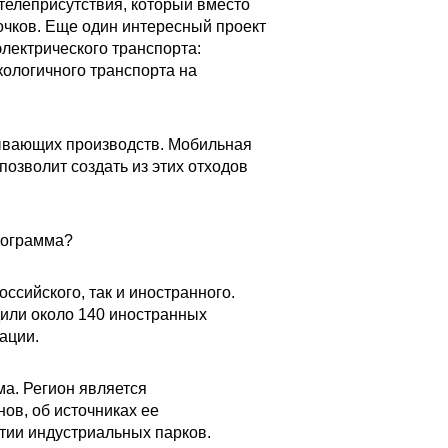
телеприсутствия, который вместо
очков. Еще один интересный проект
лектрического транспорта:
кологичного транспорта на
тывающих производств. Мобильная
позволит создать из этих отходов
рограмма?
ссийского, так и иностранного.
дили около 140 иностранных
ации.
а. Регион является
нов, об источниках ее
тии индустриальных парков.