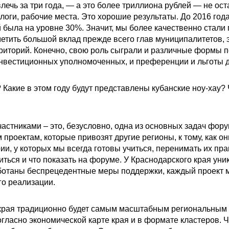
лечь за три года, — а это более триллиона рублей — не ос
логи, рабочие места. Это хорошие результаты. До 2016 го
ыла на уровне 30%. Значит, мы более качественно стали п
метить большой вклад прежде всего глав муниципалитетов, 
рриторий. Конечно, свою роль сыграли и различные формы 
инвестиционных уполномоченных, и преференции и льготы 
Какие в этом году будут представлены кубанские ноу-хау? 
стниками – это, безусловно, одна из основных задач форум
проектам, которые привозят другие регионы, к тому, как он
ии, у которых мы всегда готовы учиться, перенимать их пра
иться и что показать на форуме. У Краснодарского края уни
ботаны беспрецедентные меры поддержки, каждый проект 
го реализации.
края традиционно будет самым масштабным региональным ст
гласно экономической карте края и в формате кластеров. Ч