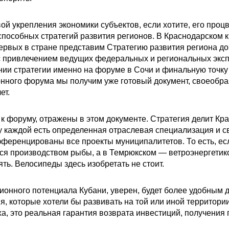
вой укрепления экономики субъектов, если хотите, его проц
способных стратегий развития регионов. В Краснодарском к
рвых в стране представим Стратегию развития региона до 
с привлечением ведущих федеральных и региональных экспе
нии стратегии именно на форуме в Сочи и финальную точку 
нного форума мы получим уже готовый документ, своеобраз
ет.
 к форуму, отражены в этом документе. Стратегия делит Кр
у каждой есть определенная отраслевая специализация и с
фференцированы все проекты муниципалитетов. То есть, ес
я производством рыбы, а в Темрюкском — ветроэнергетикой
ть. Велосипеды здесь изобретать не стоит.
ионного потенциала Кубани, уверен, будет более удобным 
 которые хотели бы развивать на той или иной территории.
ха, это реальная гарантия возврата инвестиций, получения