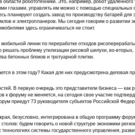
 области робототехники. Это, например, робот удаленного 
шими глазами, управлять им можно с помощью специальных 
сь планируют создать завод по производству батарей для э
клов и электропланеров. Мы сегодня говорим о развитии э
омобилями здесь ограничиваться не стоит.
я мобильной линии по переработке отходов рисоперераба
о решать проблему утилизации рисовой шелухи, во-вторых, 
ва бетонных блоков и тротуарной плитки.
ется в этом году? Какая для них предусмотрена деловая п
тей. В первую очередь это представители бизнеса — как ро
в к форуму не меняется, на сегодня свое участие подтвер
орум приедут 73 руководителя субъектов Российской Федер
края, безусловно, интегрирована в общую программу форум
столов: будем говорить о новой структуре экономики регио
технологиях системы государственного управления, разви