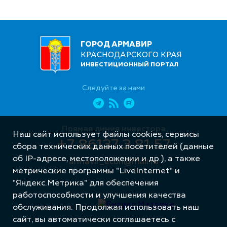
ГОРОД АРМАВИР
КРАСНОДАРСКОГО КРАЯ
ИНВЕСТИЦИОННЫЙ ПОРТАЛ
Следуйте за нами
Прямая линия инвестора
Наш сайт использует файлы cookies, сервисы
+7 86137 3 81 57
сбора технических данных посетителей (данные
об IP-адресе, местоположении и др.), а также
armavir_econ@mail.ru
метрические программы "LiveInternet" и
"Яндекс.Метрика" для обеспечения
работоспособности и улучшения качества
обслуживания. Продолжая использовать наш
сайт, вы автоматически соглашаетесь с