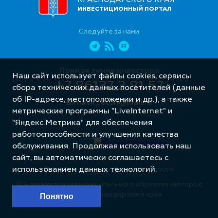
ИНВЕСТИЦИОННЫЙ ПОРТАЛ
Следуйте за нами
Прямая линия инвестора
Наш сайт использует файлы cookies, сервисы
+7 86137 3 81 57
сбора технических данных посетителей (данные
об IP-адресе, местоположении и др.), а также
armavir_econ@mail.ru
метрические программы "LiveInternet" и
"Яндекс.Метрика" для обеспечения
работоспособности и улучшения качества
обслуживания. Продолжая использовать наш
сайт, вы автоматически соглашаетесь с
Разработка сайта – Интернет-Имидж
использованием данных технологий.
© Администрация муниципального образования город
Армавир Краснодарского края
Понятно