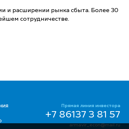
ии и расширении рынка сбыта. Более 30
ейшем сотрудничестве.
Прямая линия инвестора
НИЯ
+7 86137 3 81 57
Ю
armavir_econ@mail.ru