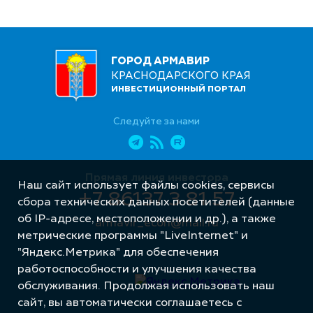
ГОРОД АРМАВИР
КРАСНОДАРСКОГО КРАЯ
ИНВЕСТИЦИОННЫЙ ПОРТАЛ
Следуйте за нами
Прямая линия инвестора
Наш сайт использует файлы cookies, сервисы
+7 86137 3 81 57
сбора технических данных посетителей (данные
об IP-адресе, местоположении и др.), а также
armavir_econ@mail.ru
метрические программы "LiveInternet" и
"Яндекс.Метрика" для обеспечения
работоспособности и улучшения качества
обслуживания. Продолжая использовать наш
сайт, вы автоматически соглашаетесь с