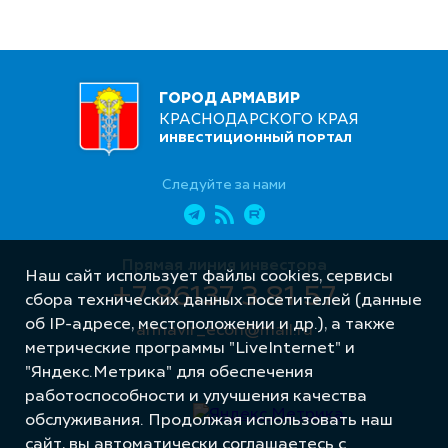
ГОРОД АРМАВИР
КРАСНОДАРСКОГО КРАЯ
ИНВЕСТИЦИОННЫЙ ПОРТАЛ
Следуйте за нами
Прямая линия инвестора
Наш сайт использует файлы cookies, сервисы
+7 86137 3 81 57
сбора технических данных посетителей (данные
об IP-адресе, местоположении и др.), а также
armavir_econ@mail.ru
метрические программы "LiveInternet" и
"Яндекс.Метрика" для обеспечения
работоспособности и улучшения качества
обслуживания. Продолжая использовать наш
сайт, вы автоматически соглашаетесь с