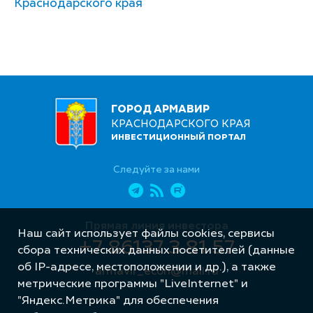
Краснодарского края
ГОРОД АРМАВИР
КРАСНОДАРСКОГО КРАЯ
ИНВЕСТИЦИОННЫЙ ПОРТАЛ
Следуйте за нами
Прямая линия инвестора
Наш сайт использует файлы cookies, сервисы
+7 86137 3 81 57
сбора технических данных посетителей (данные
об IP-адресе, местоположении и др.), а также
armavir_econ@mail.ru
метрические программы "LiveInternet" и
"Яндекс.Метрика" для обеспечения