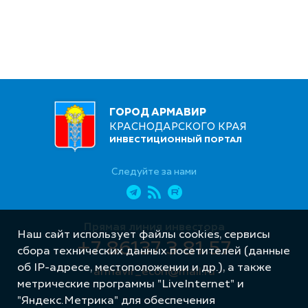
ГОРОД АРМАВИР
КРАСНОДАРСКОГО КРАЯ
ИНВЕСТИЦИОННЫЙ ПОРТАЛ
Следуйте за нами
Прямая линия инвестора
Наш сайт использует файлы cookies, сервисы
+7 86137 3 81 57
сбора технических данных посетителей (данные
об IP-адресе, местоположении и др.), а также
armavir_econ@mail.ru
метрические программы "LiveInternet" и
"Яндекс.Метрика" для обеспечения