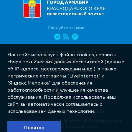
ГОРОД АРМАВИР
КРАСНОДАРСКОГО КРАЯ
ИНВЕСТИЦИОННЫЙ ПОРТАЛ
Следуйте за нами
Прямая линия инвестора
Наш сайт использует файлы cookies, сервисы
+7 86137 3 81 57
сбора технических данных посетителей (данные
об IP-адресе, местоположении и др.), а также
armavir_econ@mail.ru
метрические программы "LiveInternet" и
"Яндекс.Метрика" для обеспечения
работоспособности и улучшения качества
обслуживания. Продолжая использовать наш
сайт, вы автоматически соглашаетесь с
Разработка сайта – Интернет-Имидж
использованием данных технологий.
© Администрация муниципального образования город
Армавир Краснодарского края
Понятно