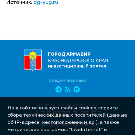
Источник:
dg-yug.ru
ГОРОД АРМАВИР
КРАСНОДАРСКОГО КРАЯ
ИНВЕСТИЦИОННЫЙ ПОРТАЛ
Следуйте за нами
Прямая линия инвестора
Наш сайт использует файлы cookies, сервисы
+7 86137 3 81 57
сбора технических данных посетителей (данные
об IP-адресе, местоположении и др.), а также
armavir_econ@mail.ru
метрические программы "LiveInternet" и