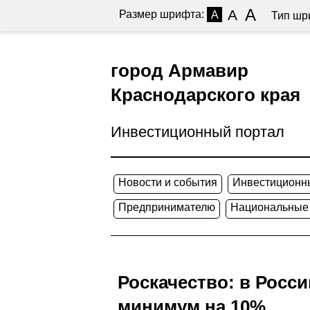
A
A
Размер шрифта:
A
Тип шр
город Армавир
Краснодарского края
Инвестиционный портал
Новости и события
Инвестиционн
Предпринимателю
Национальные
Роскачество: в Росси
минимум на 10%