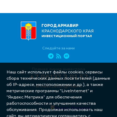
ГОРОД АРМАВИР
КРАСНОДАРСКОГО КРАЯ
ИНВЕСТИЦИОННЫЙ ПОРТАЛ
Следуйте за нами
Прямая линия инвестора
Наш сайт использует файлы cookies, сервисы
+7 86137 3 81 57
сбора технических данных посетителей (данные
об IP-адресе, местоположении и др.), а также
armavir_econ@mail.ru
метрические программы "LiveInternet" и
"Яндекс.Метрика" для обеспечения
работоспособности и улучшения качества
обслуживания. Продолжая использовать наш
сайт, вы автоматически соглашаетесь с