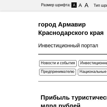
A
A
Размер шрифта:
A
Тип шр
город Армавир
Краснодарского края
Инвестиционный портал
Новости и события
Инвестиционн
Предпринимателю
Национальные
Прибыль туристическ
млрд рублей