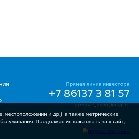
Прямая линия инвестора
НИЯ
+7 86137 3 81 57
Ю
armavir_econ@mail.ru
, местоположении и др.), а также метрические
обслуживания. Продолжая использовать наш сайт,