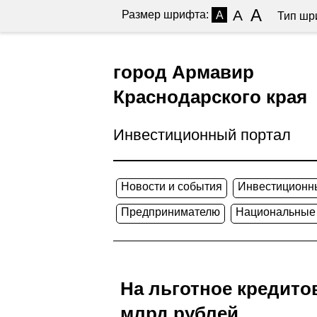
A
A
Размер шрифта:
A
Тип шр
город Армавир
Краснодарского края
Инвестиционный портал
Новости и события
Инвестиционн
Предпринимателю
Национальные
На льготное кредито
млрд рублей