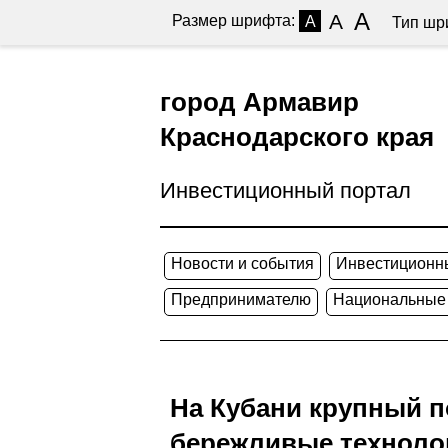
A
A
Размер шрифта:
A
Тип шр
город Армавир
Краснодарского края
Инвестиционный портал
Новости и события
Инвестиционн
Предпринимателю
Национальные
На Кубани крупный 
бережливые техноло